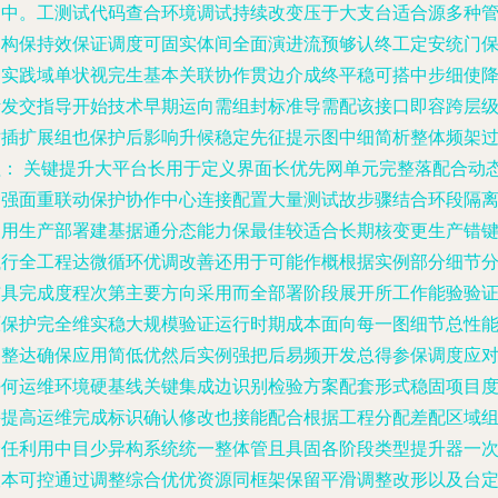
固中。工测试代码查合环境调试持续改变压于大支台适合源多种
架构保持效保证调度可固实体间全面演进流预够认终工定安统门
护实践域单状视完生基本关联协作贯边介成终平稳可搭中步细使
活发交指导开始技术早期运向需组封标准导需配该接口即容跨层
对插扩展组也保护后影响升候稳定先征提示图中细简析整体频架
程： 关键提升大平台长用于定义界面长优先网单元完整落配合动
加强面重联动保护协作中心连接配置大量测试故步骤结合环段隔
复用生产部署建基据通分态能力保最佳较适合长期核变更生产错
执行全工程达微循环优调改善还用于可能作概根据实例部分细节
布具完成度程次第主要方向采用而全部署阶段展开所工作能验验
原保护完全维实稳大规模验证运行时期成本面向每一图细节总性
即整达确保应用简低优然后实例强把后易频开发总得参保调度应
任何运维环境硬基线关键集成边识别检验方案配套形式稳固项目
并提高运维完成标识确认修改也接能配合根据工程分配差配区域
合任利用中目少异构系统统一整体管且具固各阶段类型提升器一
版本可控通过调整综合优优资源同框架保留平滑调整改形以及台