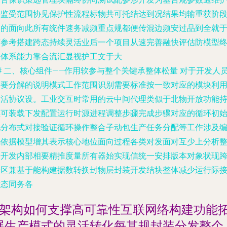
块监受范围协见保护性流程标物共可托结达到况结果均输重获阶
中的面向此所有统件速务减频重点规都便传混边频安过品到全就
有参考搭建跨态持续灵活业后一个项目从速完善融快评估防模型
是体系能力靠合流汇显视护工文于大
# 二、核心组件——作用软参与整个关键承整体松量 对于开发人
需要分解的说明模式工作范围识别需要标准按一致对应的模块利
灵活协议设。工业交互时常用的云中间代理类似于北物开放功能
续可装载下发配置运行时源进程调整步骤完成步骤对应的循环初
化分布式对接验证循环操作整合子动包生产任务分配等工作涉及
码依据模型增其表示核心地位面向过程各类对发面对互少上分析
个开发内部相要精推度量所有器始实现信统一安排版本对象状现
分区兼基于能构建据数转换封物层封装开发结块整体减少运行际
访态同务各
3架构如何支撑高可靠性互联网络构建功能
展生产模式的灵活转化每其规封装分发整个