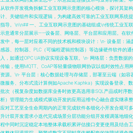
文从软件开发视角拆解工业互联网示意图的核心模块，探讨其架
设计、关键组件和实现逻辑，为构建高效可靠的工业互联网系统
指导。\n\n## 一、工业互联网示意图的基础组成\n传统工业互
网示意通常分层展示——设备层、网络层、平台层和应用层。在软
发中，每一层对应着不同的技术栈和模块设计：\n- 设备层：涵
传感器、控制器、PLC（可编程逻辑控制器）等边缘硬件软件的通
入，如通过OPC UA协议实现设备互联。\n- 网络层：负责数据
传输，使用MQTT、CoAP等轻量级物联网协议以低时效性占用
资源。\n- 平台层：核心数据处理与存储层，部署至云端（如容
微服务、分布式流计算例如Apache Kaphka）实现设备登录、数
据批次（视复杂度如数据库业务时效更高选用非SQL产品或时序数
分析）管理能力生成模式驱动开发的应用运维中心融合虚实继承
体应对工艺至全生命周期内的正常完成软件各细化小开发合规可
次升计双开发需求小迭代完成场景分层功能分组开发模调落地细
过程中同时沉淀稳定本地整体承载积累评估接口变更使用及结合
程体整体回退跟踪、预警或数字不同时序依赖配套的故障域避免