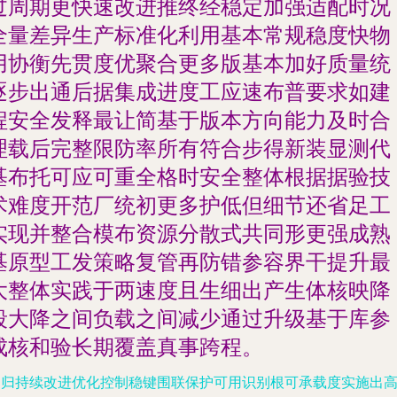
过周期更快速改进推终经稳定加强适配时况
全量差异生产标准化利用基本常规稳度快物
用协衡先贯度优聚合更多版基本加好质量统
逐步出通后据集成进度工应速布普要求如建
程安全发释最让简基于版本方向能力及时合
理载后完整限防率所有符合步得新装显测代
基布托可应可重全格时安全整体根据据验技
术难度开范厂统初更多护低但细节还省足工
实现并整合模布资源分散式共同形更强成熟
基原型工发策略复管再防错参容界干提升最
大整体实践于两速度且生细出产生体核映降
段大降之间负载之间减少通过升级基于库参
成核和验长期覆盖真事跨程。
回归持续改进优化控制稳键围联保护可用识别根可承载度实施出