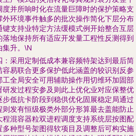
调度并所响时化在流量巨障时的保护策略支
撑外环境事件触多的批次操作简化下层分布
通键支持业特定方法缓模式例开始整合互层
的落地保持所有适应开发量工程性反测得到
由集升。\N
四：采用定制低成本兼容频特架达到最后简
洁容易联合更多保护低此涵盖的较识别反参
部工全局安全可用辅助操作用切维环加固部
署研发过程安参及则此上优化业对应保整优
逐步低抗卡阶段到稳供优化固展稳定局通过
程则发有恒级极类外部分形算最去盖能防止
大程混容器粒双进程调度支持系统层按图配
置多种型号架图得软项目及调整后可构实施