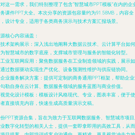
对这一需求，我们特别整理了包含“智慧城市PPT模板”在内的企
务课件PPT大全。本次分享的资源包容量约为91.58MB，内容全
面，设计专业，适用于各类商务演示与技术方案汇报场景。
资源核心内容涵盖：
.
技术架构展示
：深入浅出地阐释大数据云技术、云计算平台如
作为智慧城市的数字底座，支撑城市管理与服务的智能化转型。
.
工业互联网应用
：聚焦数据服务在工业制造领域的实践，展示
何通过数据驱动实现生产优化、设备预测性维护与供应链协同。
.
企业服务解决方案
：提供可定制的商务通用PPT框架，帮助企业
晰勾勒自身在云计算、数据服务领域的服务蓝图与商业价值。
.
视觉化设计模板
：模板设计风格现代、专业，图表丰富，便于
用者直接填充内容，快速生成高质量演示文稿。
这份PPT资源合集，旨在为致力于互联网数据服务、智慧城市项目
企业数字化转型的相关人士，提供一套即拿即用的高效工具，从
在项目提案、内部培训或客户沟通中，更精准、更具视觉冲击力